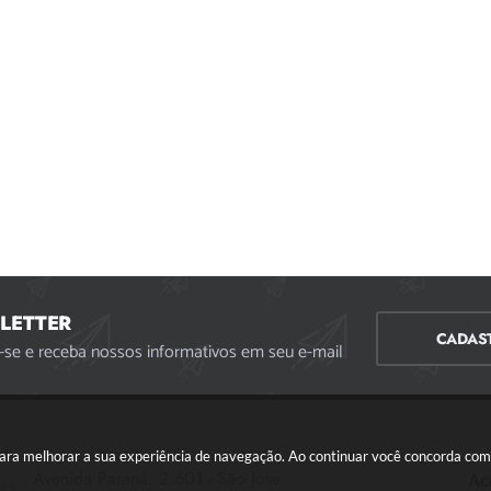
LETTER
CADAS
-se e receba nossos informativos em seu e-mail
s para melhorar a sua experiência de navegação. Ao continuar você concorda co
Avenida Paraná, 2.601 - São José
Ac