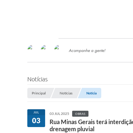
Acompanhe a gente!
Ace
SERVIÇOS
Com
Ter
PROCESSOS SELETIVO
Notícias
SEMED
Principal
Notícias
Notícia
Processo de Contratação -
SEMED 2026
PP
JUL
03 JUL 2025
OBRAS
Concursos e Processos Seletivos
03
Esp
Rua Minas Gerais terá interdição
drenagem pluvial