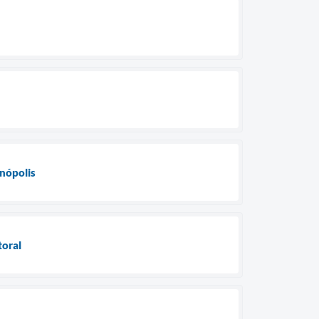
inópolis
toral