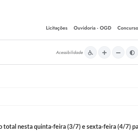
Licitações
Ouvidoria - OGD
Concurso
Editais de Licitações
lera Divinópolis
Acessibilidade
Meio Ambiente
Chamamentos Públicos
issão de Farmácia e
Agronegócios
apêutica - Semusa
LM Incentivo a Cultura
LEGISLAÇÃO
Matérias Legislativas
A/LOA/LDO
Normas Jurídicas
orte
 total nesta quinta-feira (3/7) e sexta-feira (4/7) 
Diário Oficial