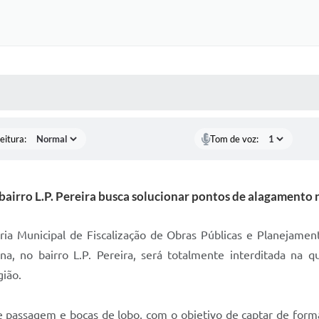
 MÍDIAS
RECEBA NOTÍCIAS
eitura:
Tom de voz:
bairro L.P. Pereira busca solucionar pontos de alagamento 
aria Municipal de Fiscalização de Obras Públicas e Planejame
a, no bairro L.P. Pereira, será totalmente interditada na qu
gião.
e passagem e bocas de lobo, com o objetivo de captar de forma