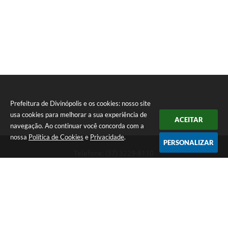
Prefeitura de Divinópolis e os cookies: nosso site
usa cookies para melhorar a sua experiência de
ACEITAR
navegação. Ao continuar você concorda com a
nossa
Política de Cookies
e
Privacidade
.
PERSONALIZAR
Telefone: (37) 3229-8110
Endereço: Avenida Paraná, 2.601 - São José | CEP: 35501-170
Atendimento Geral da Prefeitura - segunda a sexta, das 08:00 às 18:00
horas. Informações Gerais: (37) 3229-6500 (37)3229-6800 (37) 3229-
6528
Prefeitura de Divinópolis