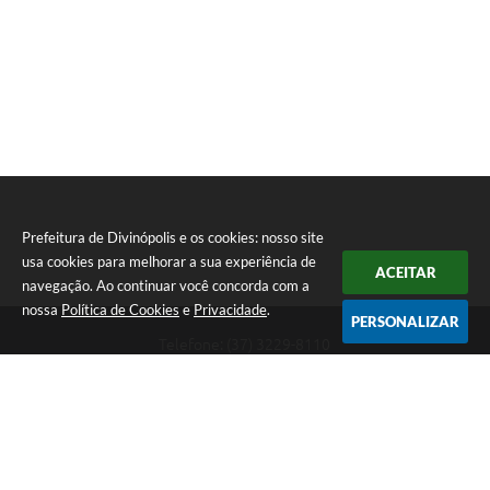
Prefeitura de Divinópolis e os cookies: nosso site
usa cookies para melhorar a sua experiência de
ACEITAR
navegação. Ao continuar você concorda com a
nossa
Política de Cookies
e
Privacidade
.
PERSONALIZAR
Telefone: (37) 3229-8110
Endereço: Avenida Paraná, 2.601 - São José | CEP: 35501-170
Atendimento Geral da Prefeitura - segunda a sexta, das 08:00 às 18:00
horas. Informações Gerais: (37) 3229-6500 (37)3229-6800 (37) 3229-
6528
Prefeitura de Divinópolis