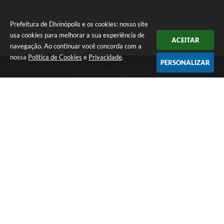
Prefeitura de Divinópolis e os cookies: nosso site
usa cookies para melhorar a sua experiência de
ACEITAR
navegação. Ao continuar você concorda com a
nossa
Política de Cookies
e
Privacidade
.
PERSONALIZAR
Telefone: (37) 3229-8110
Endereço: Avenida Paraná, 2.601 - São José | CEP: 35501-170
Atendimento Geral da Prefeitura - segunda a sexta, das 08:00 às 18:00
horas. Informações Gerais: (37) 3229-6500 (37)3229-6800 (37) 3229-
6528
Prefeitura de Divinópolis
Versão do Sistema:
3.5.3 - 19/06/2026
Portal atualizado em:
06/08/2026 14:46
Dados Abertos