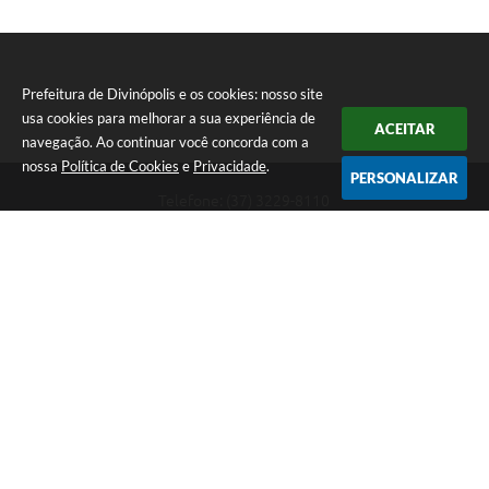
Prefeitura de Divinópolis e os cookies: nosso site
usa cookies para melhorar a sua experiência de
ACEITAR
navegação. Ao continuar você concorda com a
nossa
Política de Cookies
e
Privacidade
.
PERSONALIZAR
Telefone: (37) 3229-8110
Endereço: Avenida Paraná, 2.601 - São José | CEP: 35501-170
Atendimento Geral da Prefeitura - segunda a sexta, das 08:00 às 18:00
horas. Informações Gerais: (37) 3229-6500 (37)3229-6800 (37) 3229-
6528
Prefeitura de Divinópolis
Versão do Sistema:
3.5.3 - 19/06/2026
Portal atualizado em:
05/08/2026 16:34
Dados Abertos