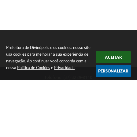
Prefeitura de Divinópolis e os cookies: nosso site
usa cookies para melhorar a sua experiência de
ACEITAR
navegação. Ao continuar você concorda com a
nossa
Política de Cookies
e
Privacidade
.
PERSONALIZAR
Telefone: (37) 3229-8110
Endereço: Avenida Paraná, 2.601 - São José | CEP: 35501-170
Atendimento Geral da Prefeitura - segunda a sexta, das 08:00 às 18:00
horas. Informações Gerais: (37) 3229-6500 (37)3229-6800 (37) 3229-
6528
Prefeitura de Divinópolis
Versão do Sistema:
3.5.3 - 19/06/2026