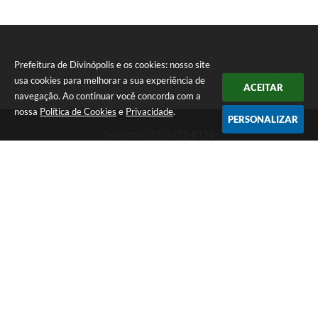
Prefeitura de Divinópolis e os cookies: nosso site
usa cookies para melhorar a sua experiência de
ACEITAR
navegação. Ao continuar você concorda com a
nossa
Política de Cookies
e
Privacidade
.
PERSONALIZAR
Telefone: (37) 3229-8110
Endereço: Avenida Paraná, 2.601 - São José | CEP: 35501-170
Atendimento Geral da Prefeitura - segunda a sexta, das 08:00 às 18:00
horas. Informações Gerais: (37) 3229-6500 (37)3229-6800 (37) 3229-
6528
Prefeitura de Divinópolis
Versão do Sistema:
3.5.3 - 19/06/2026
Portal atualizado em:
07/08/2026 17:41
Dados Abertos