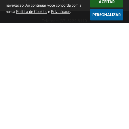
ACEITAR
navegação. Ao continuar você concorda com a
nossa
Política de Cookies
e
Privacidade
.
PERSONALIZAR
Telefone: (37) 3229-8110
Endereço: Avenida Paraná, 2.601 - São José | CEP: 35501-170
Atendimento Geral da Prefeitura - segunda a sexta, das 08:00 às 18:00
horas. Informações Gerais: (37) 3229-6500 (37)3229-6800 (37) 3229-
6528
Prefeitura de Divinópolis
Versão do Sistema:
3.5.3 - 19/06/2026
Portal atualizado em:
10/08/2026 16:38
Dados Abertos
Copyright Instar - 2006-2026. Todos os direitos reservados -
Instar Tecnologia