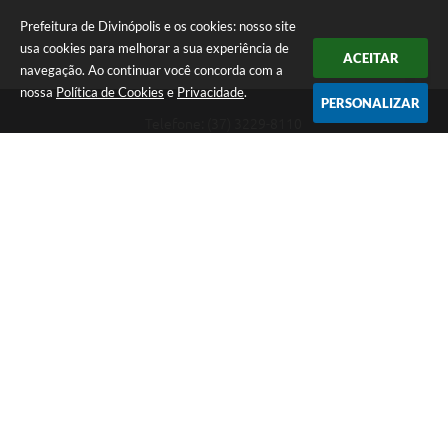
Prefeitura de Divinópolis e os cookies: nosso site
usa cookies para melhorar a sua experiência de
ACEITAR
navegação. Ao continuar você concorda com a
nossa
Política de Cookies
e
Privacidade
.
PERSONALIZAR
Telefone: (37) 3229-8110
Endereço: Avenida Paraná, 2.601 - São José | CEP: 35501-170
Atendimento Geral da Prefeitura - segunda a sexta, das 08:00 às 18:00
horas. Informações Gerais: (37) 3229-6500 (37)3229-6800 (37) 3229-
6528
Prefeitura de Divinópolis
Versão do Sistema:
3.5.3 - 19/06/2026
Portal atualizado em:
06/08/2026 08:23
Dados Abertos