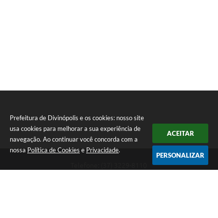
Prefeitura de Divinópolis e os cookies: nosso site
usa cookies para melhorar a sua experiência de
ACEITAR
navegação. Ao continuar você concorda com a
nossa
Política de Cookies
e
Privacidade
.
PERSONALIZAR
Telefone: (37) 3229-8110
Endereço: Avenida Paraná, 2.601 - São José | CEP: 35501-170
Atendimento Geral da Prefeitura - segunda a sexta, das 08:00 às 18:00
horas. Informações Gerais: (37) 3229-6500 (37)3229-6800 (37) 3229-
6528
Prefeitura de Divinópolis