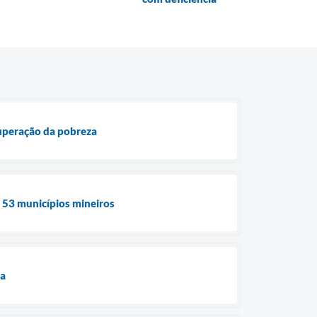
superação da pobreza
e 53 municípios mineiros
ua