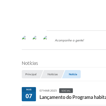
Acompanhe a gente!
Ace
SERVIÇOS
Com
Ter
PROCESSOS SELETIVO
Notícias
SEMED
Principal
Notícias
Notícia
Processo de Contratação -
SEMED 2026
PP
MAR
07 MAR 2025
SOCIAL
Concursos e Processos Seletivos
07
Esp
Lançamento do Programa habitac