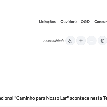
Licitações
Ouvidoria - OGD
Concur
Editais de Licitações
Concurso
lera Divinópolis
Acessibilidade
Meio Ambiente
Chamamentos Públicos
Processos
issão de Farmácia e
Agronegócios
Simplific
apêutica - Semusa
LM Incentivo a Cultura
Processos
LEGISLAÇÃO
Simplifi
Matérias Legislativas
A/LOA/LDO
Normas Jurídicas
orte
ional "Caminho para Nosso Lar" acontece nesta Te
Diário Oficial