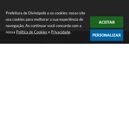
Prefeitura de Divinópolis e os cookies: nosso site
usa cookies para melhorar a sua experiência de
ACEITAR
navegação. Ao continuar você concorda com a
nossa
Política de Cookies
e
Privacidade
.
PERSONALIZAR
Telefone: (37) 3229-8110
Endereço: Avenida Paraná, 2.601 - São José | CEP: 35501-170
Atendimento Geral da Prefeitura - segunda a sexta, das 08:00 às 18:00
horas. Informações Gerais: (37) 3229-6500 (37)3229-6800 (37) 3229-
6528
Prefeitura de Divinópolis
Versão do Sistema:
3.5.3 - 19/06/2026
Portal atualizado em:
09/08/2026 09:55
Dados Abertos