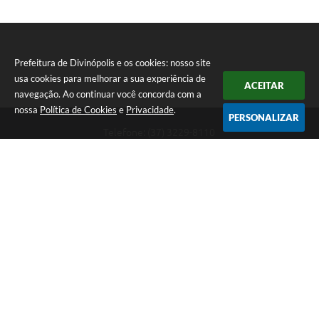
Prefeitura de Divinópolis e os cookies: nosso site
usa cookies para melhorar a sua experiência de
ACEITAR
navegação. Ao continuar você concorda com a
nossa
Política de Cookies
e
Privacidade
.
PERSONALIZAR
Telefone: (37) 3229-8110
Endereço: Avenida Paraná, 2.601 - São José | CEP: 35501-170
Atendimento Geral da Prefeitura - segunda a sexta, das 08:00 às 18:00
horas. Informações Gerais: (37) 3229-6500 (37)3229-6800 (37) 3229-
6528
Prefeitura de Divinópolis
Versão do Sistema:
3.5.3 - 19/06/2026
Portal atualizado em:
07/08/2026 17:41
Dados Abertos