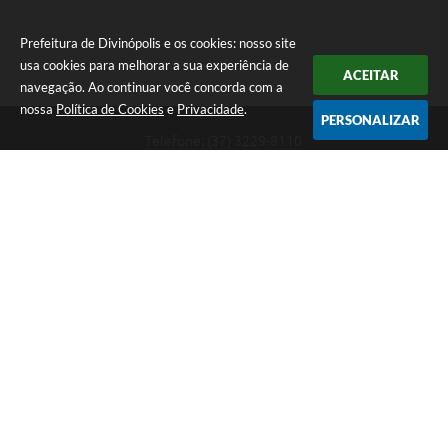
Prefeitura de Divinópolis e os cookies: nosso site
usa cookies para melhorar a sua experiência de
ACEITAR
navegação. Ao continuar você concorda com a
nossa
Política de Cookies
e
Privacidade
.
PERSONALIZAR
Telefone: (37) 3229-8110
Endereço: Avenida Paraná, 2.601 - São José | CEP: 35501-170
Atendimento Geral da Prefeitura - segunda a sexta, das 08:00 às 18:00
horas. Informações Gerais: (37) 3229-6500 (37)3229-6800 (37) 3229-
6528
Prefeitura de Divinópolis
Versão do Sistema:
3.5.3 - 19/06/2026
Portal atualizado em:
07/08/2026 17:41
Dados Abertos