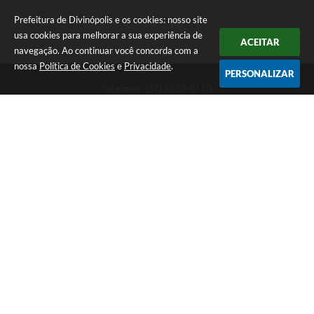
Prefeitura de Divinópolis e os cookies: nosso site
usa cookies para melhorar a sua experiência de
ACEITAR
navegação. Ao continuar você concorda com a
nossa
Política de Cookies
e
Privacidade
.
PERSONALIZAR
Telefone: (37) 3229-8110
Endereço: Avenida Paraná, 2.601 - São José | CEP: 35501-170
Atendimento Geral da Prefeitura - segunda a sexta, das 08:00 às 18:00
horas. Informações Gerais: (37) 3229-6500 (37)3229-6800 (37) 3229-
6528
Prefeitura de Divinópolis
Versão do Sistema:
3.5.3 - 19/06/2026
Portal atualizado em:
06/08/2026 17:14
Dados Abertos