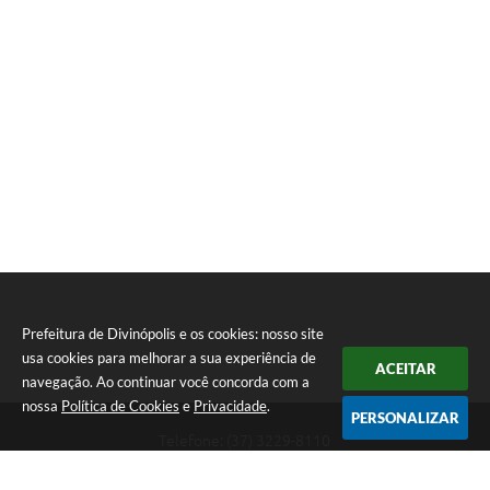
Prefeitura de Divinópolis e os cookies: nosso site
usa cookies para melhorar a sua experiência de
ACEITAR
navegação. Ao continuar você concorda com a
nossa
Política de Cookies
e
Privacidade
.
PERSONALIZAR
Telefone: (37) 3229-8110
Endereço: Avenida Paraná, 2.601 - São José | CEP: 35501-170
Atendimento Geral da Prefeitura - segunda a sexta, das 08:00 às 18:00