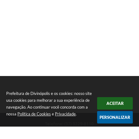
Prefeitura de Divinópolis e os cookies: nosso site
usa cookies para melhorar a sua experiência de
ACEITAR
navegação. Ao continuar você concorda com a
nossa
Política de Cookies
e
Privacidade
.
PERSONALIZAR
Telefone: (37) 3229-8110
Endereço: Avenida Paraná, 2.601 - São José | CEP: 35501-170
Atendimento Geral da Prefeitura - segunda a sexta, das 08:00 às 18:00
horas. Informações Gerais: (37) 3229-6500 (37)3229-6800 (37) 3229-