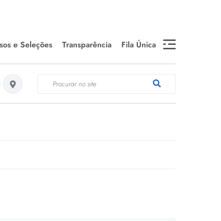
sos e Seleções
Transparência
Fila Única
 Público 2024
Medicamentos em falta e
WEBMAIL
Estoque da Farmácia
T
Central
 Seletivos
Telefones Úteis
ados
Es
fa
 Seletivos
SEMDS- DOCUMENTOS
cados SEPLAG
E INFORMAÇÕES
Se
Editais de Chamamento
Público
Câ
Editais e Convocações