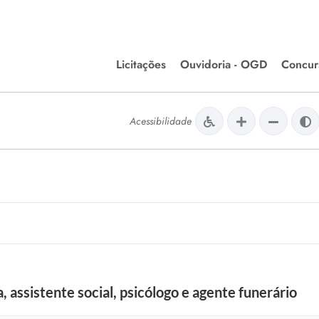
Licitações
Ouvidoria - OGD
Concur
Editais de Licitações
Concurso
lera Divinópolis
Acessibilidade
Meio Ambiente
Chamamentos Públicos
Processos
issão de Farmácia e
Agronegócios
Simplific
apêutica - Semusa
LM Incentivo a Cultura
Processos
LEGISLAÇÃO
Simplifi
Matérias Legislativas
A/LOA/LDO
Normas Jurídicas
orte
, assistente social, psicólogo e agente funerário
Diário Oficial