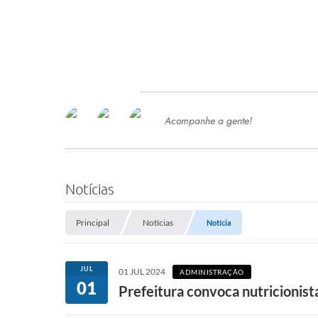
Acompanhe a gente!
Ace
SERVIÇOS
Com
Ter
PROCESSOS SELETIVO
Notícias
SEMED
Principal
Notícias
Notícia
Processo de Contratação -
SEMED 2026
PP
JUL
01 JUL 2024
ADMINISTRAÇÃO
Concursos e Processos Seletivos
01
Esp
Prefeitura convoca nutricionista