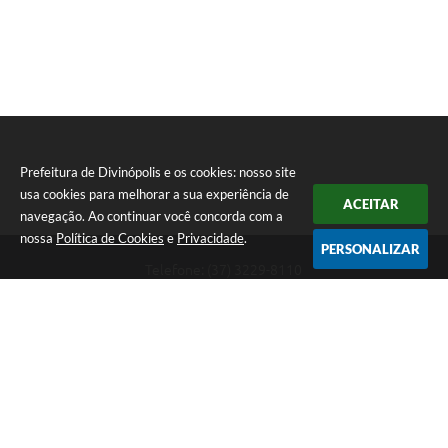
Prefeitura de Divinópolis e os cookies: nosso site
usa cookies para melhorar a sua experiência de
ACEITAR
navegação. Ao continuar você concorda com a
nossa
Política de Cookies
e
Privacidade
.
PERSONALIZAR
Telefone: (37) 3229-8110
Endereço: Avenida Paraná, 2.601 - São José | CEP: 35501-170
Atendimento Geral da Prefeitura - segunda a sexta, das 08:00 às 18:00
horas. Informações Gerais: (37) 3229-6500 (37)3229-6800 (37) 3229-
6528
Prefeitura de Divinópolis
Versão do Sistema:
3.5.3 - 19/06/2026