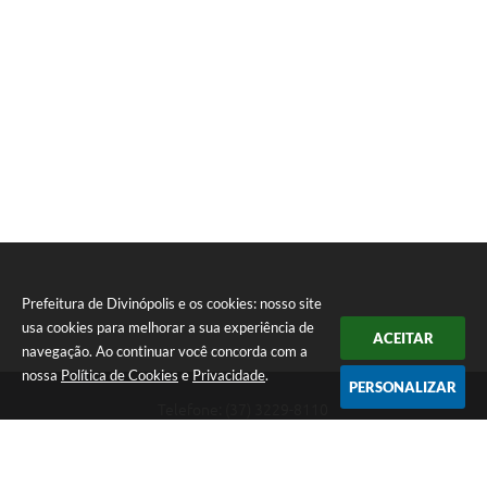
Prefeitura de Divinópolis e os cookies: nosso site
usa cookies para melhorar a sua experiência de
ACEITAR
navegação. Ao continuar você concorda com a
nossa
Política de Cookies
e
Privacidade
.
PERSONALIZAR
Telefone: (37) 3229-8110
Endereço: Avenida Paraná, 2.601 - São José | CEP: 35501-170
Atendimento Geral da Prefeitura - segunda a sexta, das 08:00 às 18:00
horas. Informações Gerais: (37) 3229-6500 (37)3229-6800 (37) 3229-
6528