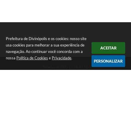
Prefeitura de Divinópolis e os cookies: nosso site
usa cookies para melhorar a sua experiência de
ACEITAR
navegação. Ao continuar você concorda com a
nossa
Política de Cookies
e
Privacidade
.
PERSONALIZAR
Telefone: (37) 3229-8110
Endereço: Avenida Paraná, 2.601 - São José | CEP: 35501-170
Atendimento Geral da Prefeitura - segunda a sexta, das 08:00 às 18:00
horas. Informações Gerais: (37) 3229-6500 (37)3229-6800 (37) 3229-
6528
Prefeitura de Divinópolis
Versão do Sistema:
3.5.3 - 19/06/2026
Portal atualizado em:
06/08/2026 17:14