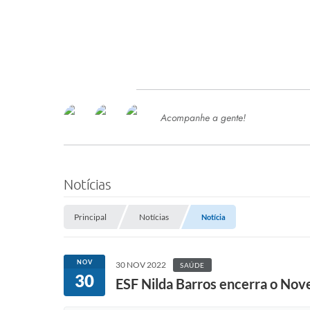
Acompanhe a gente!
Ace
SERVIÇOS
Com
Ter
PROCESSOS SELETIVO
Notícias
SEMED
Principal
Notícias
Notícia
Processo de Contratação -
SEMED 2026
PP
NOV
30 NOV 2022
SAÚDE
Concursos e Processos Seletivos
30
Esp
ESF Nilda Barros encerra o No