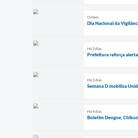
Ontem
Dia Nacional da Vigilânc
Há 3 dias
Prefeitura reforça aler
Há 3 dias
Semana D mobiliza Unida
Há 4 dias
Boletim Dengue, Chikun