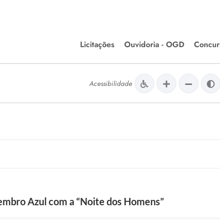
Licitações
Ouvidoria - OGD
Concur
Editais de Licitações
Concurso
lera Divinópolis
Acessibilidade
Meio Ambiente
Chamamentos Públicos
Processos
issão de Farmácia e
Agronegócios
Simplific
apêutica - Semusa
LM Incentivo a Cultura
Processos
LEGISLAÇÃO
Simplifi
Matérias Legislativas
A/LOA/LDO
Normas Jurídicas
orte
vembro Azul com a “Noite dos Homens”
Diário Oficial