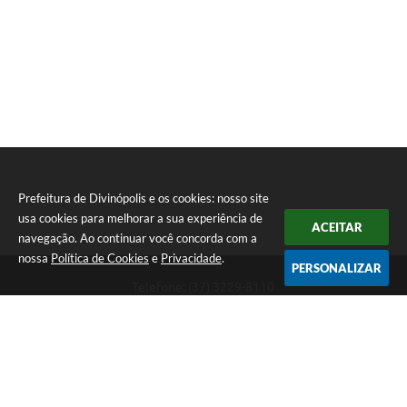
Prefeitura de Divinópolis e os cookies: nosso site
usa cookies para melhorar a sua experiência de
ACEITAR
navegação. Ao continuar você concorda com a
nossa
Política de Cookies
e
Privacidade
.
PERSONALIZAR
Telefone: (37) 3229-8110
Endereço: Avenida Paraná, 2.601 - São José | CEP: 35501-170
Atendimento Geral da Prefeitura - segunda a sexta, das 08:00 às 18:00
horas. Informações Gerais: (37) 3229-6500 (37)3229-6800 (37) 3229-
6528
Prefeitura de Divinópolis