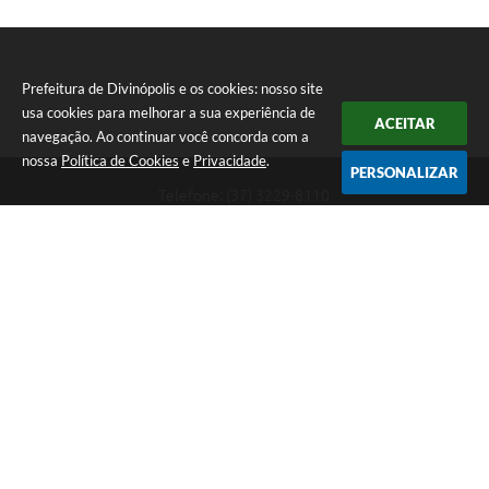
Prefeitura de Divinópolis e os cookies: nosso site
usa cookies para melhorar a sua experiência de
ACEITAR
navegação. Ao continuar você concorda com a
nossa
Política de Cookies
e
Privacidade
.
PERSONALIZAR
Telefone: (37) 3229-8110
Endereço: Avenida Paraná, 2.601 - São José | CEP: 35501-170
Atendimento Geral da Prefeitura - segunda a sexta, das 08:00 às 18:00
horas. Informações Gerais: (37) 3229-6500 (37)3229-6800 (37) 3229-
6528
Prefeitura de Divinópolis
Versão do Sistema:
3.5.3 - 19/06/2026
Portal atualizado em:
06/08/2026 08:23
Dados Abertos