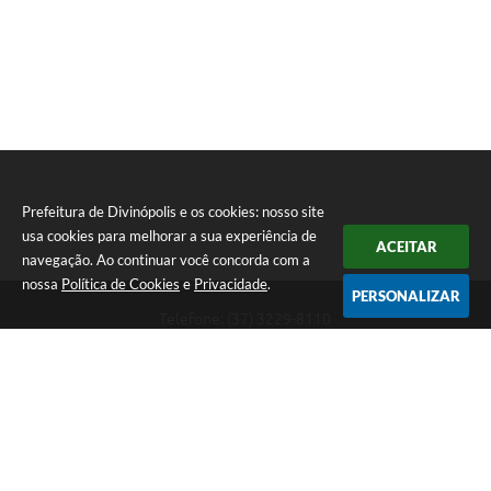
Prefeitura de Divinópolis e os cookies: nosso site
usa cookies para melhorar a sua experiência de
ACEITAR
navegação. Ao continuar você concorda com a
nossa
Política de Cookies
e
Privacidade
.
PERSONALIZAR
Telefone: (37) 3229-8110
Endereço: Avenida Paraná, 2.601 - São José | CEP: 35501-170
Atendimento Geral da Prefeitura - segunda a sexta, das 08:00 às 18:00
horas. Informações Gerais: (37) 3229-6500 (37)3229-6800 (37) 3229-
6528
Prefeitura de Divinópolis
Versão do Sistema:
3.5.3 - 19/06/2026