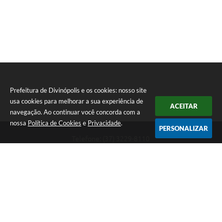
Prefeitura de Divinópolis e os cookies: nosso site
usa cookies para melhorar a sua experiência de
ACEITAR
navegação. Ao continuar você concorda com a
nossa
Política de Cookies
e
Privacidade
.
PERSONALIZAR
Telefone: (37) 3229-8110
Endereço: Avenida Paraná, 2.601 - São José | CEP: 35501-170
Atendimento Geral da Prefeitura - segunda a sexta, das 08:00 às 18:00
horas. Informações Gerais: (37) 3229-6500 (37)3229-6800 (37) 3229-
6528
Prefeitura de Divinópolis
Versão do Sistema:
3.5.3 - 19/06/2026