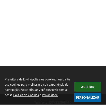
Prefeitura de Divinópolis e os cookies: nosso site
usa cookies para melhorar a sua experiência de
ACEITAR
navegação. Ao continuar você concorda com a
nossa
Política de Cookies
e
Privacidade
.
PERSONALIZAR
Telefone: (37) 3229-8110