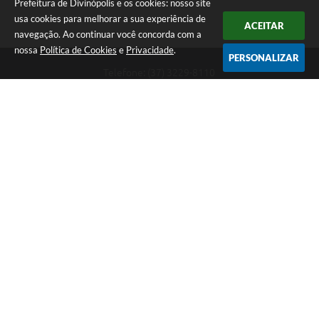
Prefeitura de Divinópolis e os cookies: nosso site
usa cookies para melhorar a sua experiência de
ACEITAR
navegação. Ao continuar você concorda com a
nossa
Política de Cookies
e
Privacidade
.
PERSONALIZAR
Telefone: (37) 3229-8110
Endereço: Avenida Paraná, 2.601 - São José | CEP: 35501-170
Atendimento Geral da Prefeitura - segunda a sexta, das 08:00 às 18:00
horas. Informações Gerais: (37) 3229-6500 (37)3229-6800 (37) 3229-
6528
Prefeitura de Divinópolis
Versão do Sistema:
3.5.3 - 19/06/2026
Portal atualizado em:
07/08/2026 17:41
Dados Abertos
Copyright Instar - 2006-2026. Todos os direitos reservados -