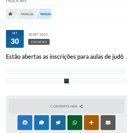
Notícias
Notícia
SET
A
30 SET 2021
r
30
ESPORTES
q
u
i
Estão abertas as inscrições para aulas de judô
v
o
P
M
D
COMPARTILHAR