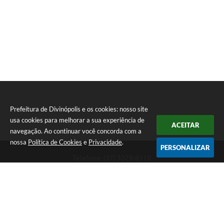
Prefeitura de Divinópolis e os cookies: nosso site
usa cookies para melhorar a sua experiência de
ACEITAR
navegação. Ao continuar você concorda com a
nossa
Política de Cookies
e
Privacidade
.
PERSONALIZAR
Telefone: (37) 3229-8110
Endereço: Avenida Paraná, 2.601 - São José | CEP: 35501-170
Atendimento Geral da Prefeitura - segunda a sexta, das 08:00 às 18:00
horas. Informações Gerais: (37) 3229-6500 (37)3229-6800 (37) 3229-
6528
Prefeitura de Divinópolis