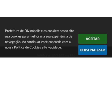
Prefeitura de Divinópolis e os cookies: nosso site
usa cookies para melhorar a sua experiência de
ACEITAR
navegação. Ao continuar você concorda com a
nossa
Política de Cookies
e
Privacidade
.
PERSONALIZAR
Telefone: (37) 3229-8110
Endereço: Avenida Paraná, 2.601 - São José | CEP: 35501-170
Atendimento Geral da Prefeitura - segunda a sexta, das 08:00 às 18:00
horas. Informações Gerais: (37) 3229-6500 (37)3229-6800 (37) 3229-
6528
Prefeitura de Divinópolis
Versão do Sistema:
3.5.3 - 19/06/2026
Portal atualizado em:
05/08/2026 16:34