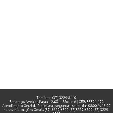
Telefone: (37) 3229-8110
Endereço: Avenida Paraná, 2.601 - São José | CEP: 35501-170
Atendimento Geral da Prefeitura - segunda a sexta, das 08:00 às 18:00
horas. Informações Gerais: (37) 3229-6500 (37)3229-6800 (37) 3229-