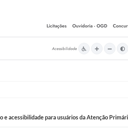
Licitações
Ouvidoria - OGD
Concur
Editais de Licitações
Concurso
lera Divinópolis
Acessibilidade
Meio Ambiente
Chamamentos Públicos
Processos
issão de Farmácia e
Agronegócios
Simplific
apêutica - Semusa
LM Incentivo a Cultura
Processos
LEGISLAÇÃO
Simplifi
Matérias Legislativas
A/LOA/LDO
Normas Jurídicas
orte
são e acessibilidade para usuários da Atenção Primá
Diário Oficial