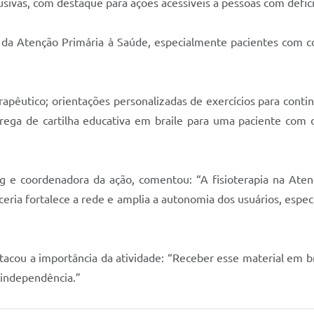
lusivas, com destaque para ações acessíveis a pessoas com defici
s da Atenção Primária à Saúde, especialmente pacientes com co
rapêutico; orientações personalizadas de exercícios para conti
ega de cartilha educativa em braile para uma paciente com d
emg e coordenadora da ação, comentou: “A fisioterapia na At
rceria fortalece a rede e amplia a autonomia dos usuários, esp
acou a importância da atividade: “Receber esse material em b
 independência.”