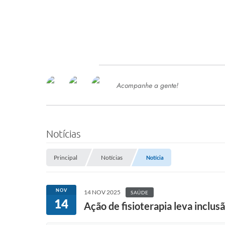
Acompanhe a gente!
Ace
SERVIÇOS
Com
Ter
PROCESSOS SELETIVO
Notícias
SEMED
Principal
Notícias
Notícia
Processo de Contratação -
SEMED 2026
PP
NOV
14 NOV 2025
SAÚDE
Concursos e Processos Seletivos
14
Esp
Ação de fisioterapia leva inclu