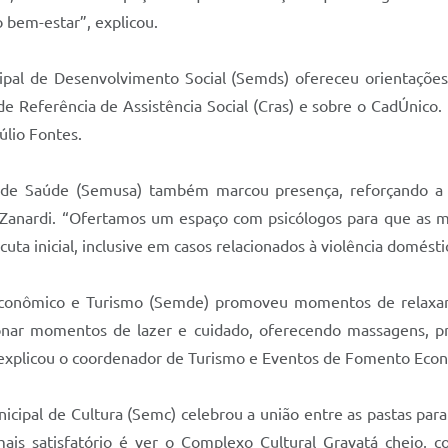
 bem-estar”, explicou.
al de Desenvolvimento Social (Semds) ofereceu orientações s
e Referência de Assistência Social (Cras) e sobre o CadÚnico. 
úlio Fontes.
al de Saúde (Semusa) também marcou presença, reforçando a
e Zanardi. “Ofertamos um espaço com psicólogos para que as 
a inicial, inclusive em casos relacionados à violência domésti
 Econômico e Turismo (Semde) promoveu momentos de relax
cionar momentos de lazer e cuidado, oferecendo massagens,
 explicou o coordenador de Turismo e Eventos de Fomento Eco
icipal de Cultura (Semc) celebrou a união entre as pastas para 
 satisfatório é ver o Complexo Cultural Gravatá cheio, co