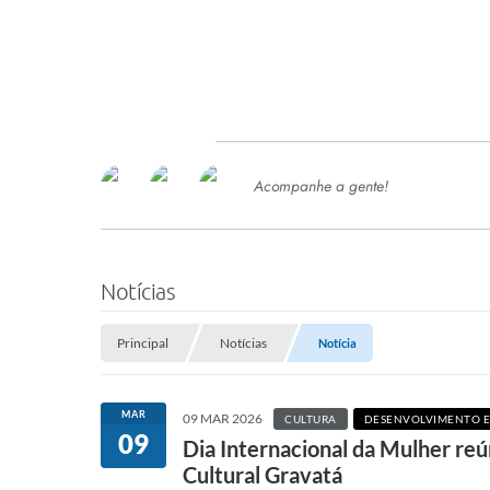
Acompanhe a gente!
Ace
SERVIÇOS
Com
Ter
PROCESSOS SELETIVO
Notícias
SEMED
Principal
Notícias
Notícia
Processo de Contratação -
SEMED 2026
PP
MAR
09 MAR 2026
CULTURA
DESENVOLVIMENTO 
Concursos e Processos Seletivos
09
Esp
Dia Internacional da Mulher re
Cultural Gravatá