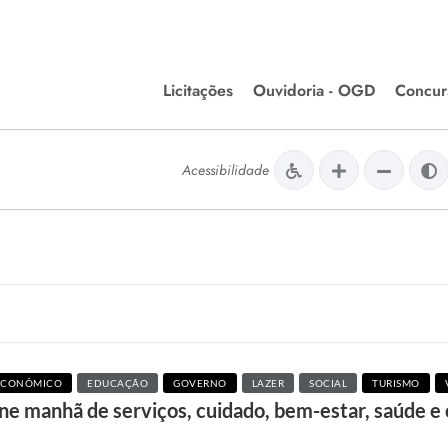
Licitações
Ouvidoria - OGD
Concur
Editais de Licitações
Concurso
lera Divinópolis
Acessibilidade
Meio Ambiente
Chamamentos Públicos
Processos
issão de Farmácia e
Agronegócios
Simplific
apêutica - Semusa
LM Incentivo a Cultura
Processos
LEGISLAÇÃO
Simplifi
Matérias Legislativas
A/LOA/LDO
Normas Jurídicas
ECONÔMICO
EDUCAÇÃO
GOVERNO
LAZER
SOCIAL
TURISMO
orte
úne manhã de serviços, cuidado, bem-estar, saúde e
Diário Oficial