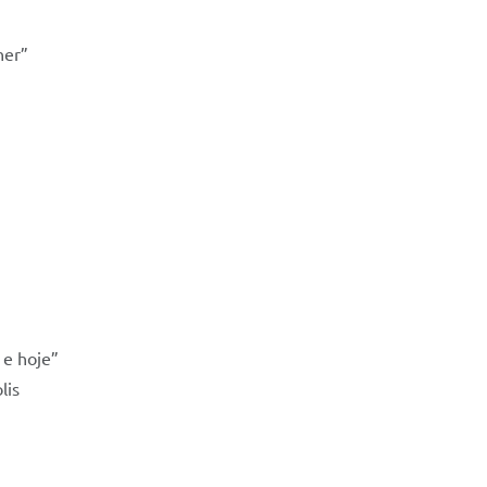
her”
 e hoje”
lis