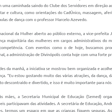
m uma caminhada saindo do Clube dos Servidores em direção ao
tar e cultura, como orientações do CadÚnico, massagem, aferi
 aulas de dança com o professor Marcelo Azevedo.
acional da Mulher aberto ao público externo, a vice-prefeita
sença majoritária das mulheres em cargos administrativos do 
competência. Com eventos como o de hoje, buscamos prom
nal, a administração de Divinópolis conta hoje com uma forte p
dades da manhã, a iniciativa se mostrou bem organizada e acol
nça. “Eu estou gostando muito das várias atrações, da dança,
escontraído e divertido, e isso é muito importante para nós 
s mães, a Secretaria Municipal de Educação (Semed) organ
 participavam das atividades. A secretária de Educação, Andréi
, termos um espaço em que as crianças fiquem seguras. As