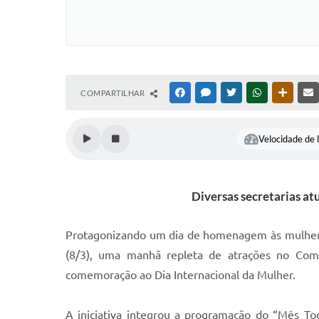
COMPARTILHAR
FACEBOOK
MESSENGER
TWITTER
WHATSAPP
OUTRAS
Velocidade de l
Diversas secretarias 
Protagonizando um dia de homenagem às mulheres 
(8/3), uma manhã repleta de atrações no Comp
comemoração ao Dia Internacional da Mulher.
A iniciativa integrou a programação do “Mês To