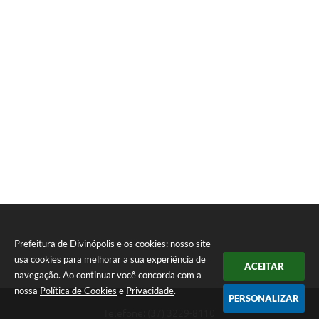
Prefeitura de Divinópolis e os cookies: nosso site
usa cookies para melhorar a sua experiência de
ACEITAR
navegação. Ao continuar você concorda com a
nossa
Política de Cookies
e
Privacidade
.
PERSONALIZAR
Telefone: (37) 3229-8110