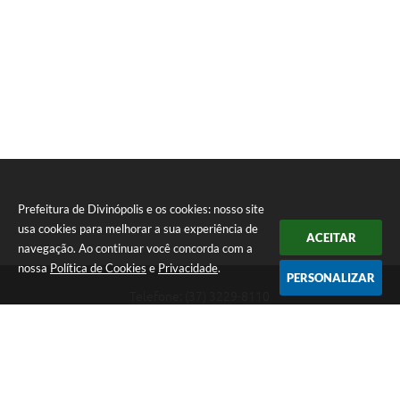
Prefeitura de Divinópolis e os cookies: nosso site
usa cookies para melhorar a sua experiência de
ACEITAR
navegação. Ao continuar você concorda com a
nossa
Política de Cookies
e
Privacidade
.
PERSONALIZAR
Telefone: (37) 3229-8110
Endereço: Avenida Paraná, 2.601 - São José | CEP: 35501-170
Atendimento Geral da Prefeitura - segunda a sexta, das 08:00 às 18:00
horas. Informações Gerais: (37) 3229-6500 (37)3229-6800 (37) 3229-
6528
Prefeitura de Divinópolis