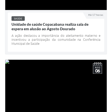
Há 17 horas
SAÚDE
Unidade de saúde Copacabana realiza sala de
espera em alusão ao Agosto Dourado
A ação destacou a importância do aleitamento materno e
incentivou a participação da comunidade na Conferência
Municipal de Saúde
AGO
06