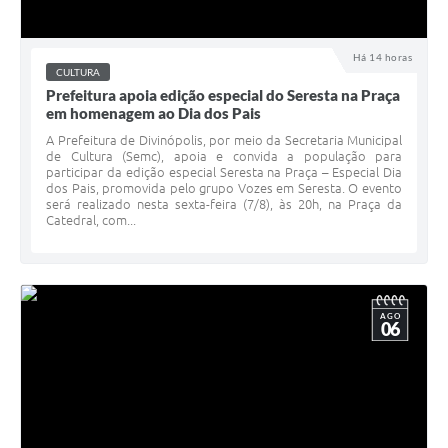
Há 14 horas
CULTURA
Prefeitura apoia edição especial do Seresta na Praça
em homenagem ao Dia dos Pais
A Prefeitura de Divinópolis, por meio da Secretaria Municipal
de Cultura (Semc), apoia e convida a população para
participar da edição especial Seresta na Praça – Especial Dia
dos Pais, promovida pelo grupo Vozes em Seresta. O evento
será realizado nesta sexta-feira (7/8), às 20h, na Praça da
Catedral, com...
AGO
06