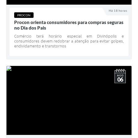
Há 18 horas
PROCON
Procon orienta consumidores para compras seguras
no Dia dos Pais
Comércio terá horário especial em Divinópolis e
consumidores devem redobrar a atenção para evitar golpes,
endividamento e transtornos
AGO
06