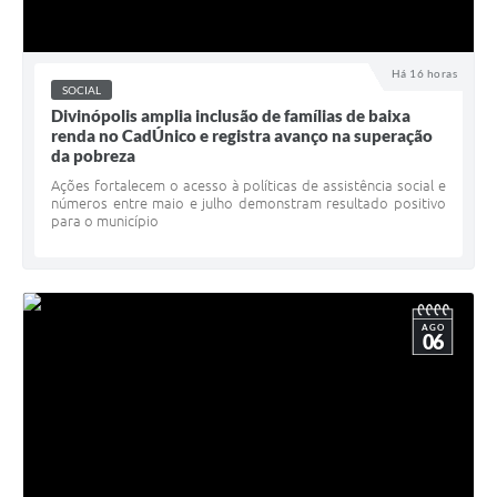
Há 16 horas
SOCIAL
Divinópolis amplia inclusão de famílias de baixa
renda no CadÚnico e registra avanço na superação
da pobreza
Ações fortalecem o acesso à políticas de assistência social e
números entre maio e julho demonstram resultado positivo
para o município
AGO
06