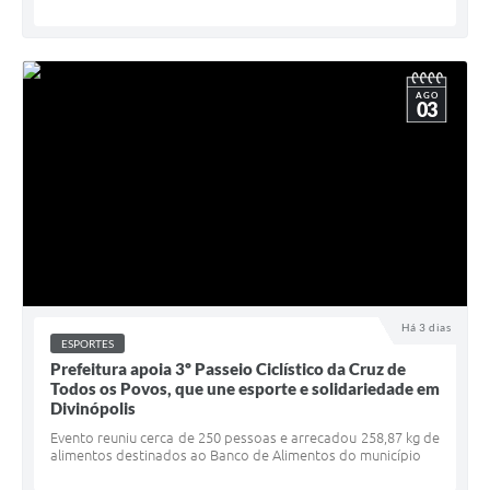
AGO
03
Há 3 dias
ESPORTES
Prefeitura apoia 3º Passeio Ciclístico da Cruz de
Todos os Povos, que une esporte e solidariedade em
Divinópolis
Evento reuniu cerca de 250 pessoas e arrecadou 258,87 kg de
alimentos destinados ao Banco de Alimentos do município