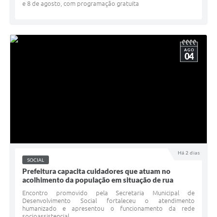
e 8 de agosto, com programação gratuita
AGO
04
Há 2 dias
SOCIAL
Prefeitura capacita cuidadores que atuam no
acolhimento da população em situação de rua
Encontro promovido pela Secretaria Municipal de
Desenvolvimento Social fortaleceu o atendimento
humanizado e apresentou o funcionamento da rede
socioassistencial