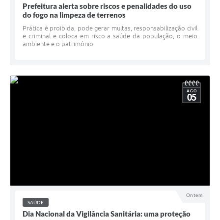
Prefeitura alerta sobre riscos e penalidades do uso
do fogo na limpeza de terrenos
Prática é proibida, pode gerar multas, responsabilização civil
e criminal e coloca em risco a saúde da população, o meio
ambiente e o patrimônio
AGO
05
Ontem
SAÚDE
Dia Nacional da Vigilância Sanitária: uma proteção