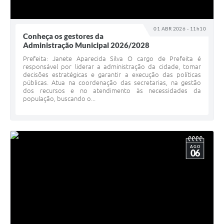
01 ABR 2026 - 11h10
Conheça os gestores da
Administração Municipal 2026/2028
Prefeita: Janete Aparecida Silva O cargo de Prefeita é
responsável por liderar a administração da cidade, tomar
decisões estratégicas e garantir a execução das políticas
públicas. Atua na coordenação das secretarias, na gestão
dos recursos e no atendimento às necessidades da
população, buscando o...
AGO
06