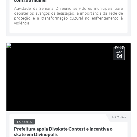
contra a mulher
Atividade da Semana D reuniu servidores municipais para
debater os avanços da legislação, a importância da rede de
proteção e a transformação cultural no enfrentamento à
violência
AGO
04
Há 2 dias
ESPORTES
Prefeitura apoia Divskate Contest e incentiva o
skate em Divinópolis