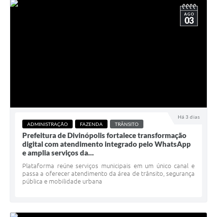
AGO
03
Há 3 dias
ADMINISTRAÇÃO
FAZENDA
TRÂNSITO
Prefeitura de Divinópolis fortalece transformação
digital com atendimento integrado pelo WhatsApp
e amplia serviços da...
Plataforma reúne serviços municipais em um único canal e
passa a oferecer atendimento da área de trânsito, segurança
pública e mobilidade urbana