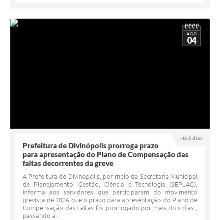
AGO
04
Há 2 dias
Prefeitura de Divinópolis prorroga prazo
para apresentação do Plano de Compensação das
faltas decorrentes da greve
A Prefeitura de Divinópolis, por meio da Secretaria Municipal
de Planejamento, Gestão, Ciência e Tecnologia (SEPLAG),
informa aos servidores que participaram do movimento
grevista de 2026 que o prazo para apresentação do Plano de
Compensação das Faltas foi prorrogado por mais dois dias ,
passando a...