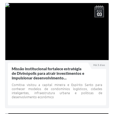
AGO
03
Há 3 dias
Missão institucional fortalece estratégia
de Divinópolis para atrair investimentos e
impulsionar desenvolvimento...
Comitiva visitou a capital mineira e Espírito Santo para
conhecer modelos de condomínios logísticos, cidades
inteligentes, infraestrutura urbana e políticas de
desenvolvimento econômico