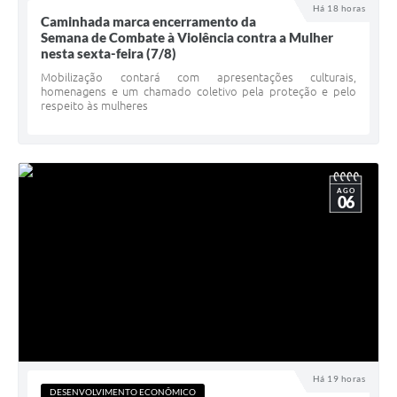
Há 18 horas
Caminhada marca encerramento da
Semana de Combate à Violência contra a Mulher
nesta sexta-feira (7/8)
Mobilização contará com apresentações culturais,
homenagens e um chamado coletivo pela proteção e pelo
respeito às mulheres
AGO
06
Há 19 horas
DESENVOLVIMENTO ECONÔMICO