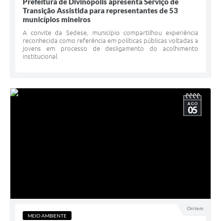
Prefeitura de Divinópolis apresenta Serviço de
Transição Assistida para representantes de 53
municípios mineiros
A convite da Sedese, município compartilhou experiência
reconhecida como referência em políticas públicas voltadas a
jovens em processo de desligamento do acolhimento
institucional
AGO
05
Ontem
MEIO AMBIENTE