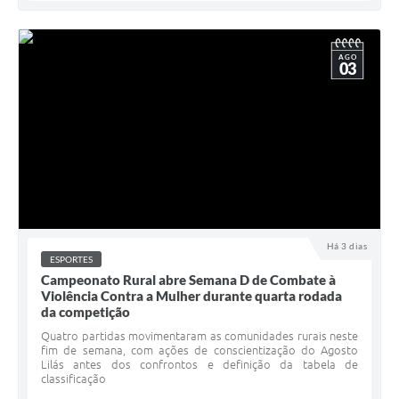
AGO
03
Há 3 dias
ESPORTES
Campeonato Rural abre Semana D de Combate à
Violência Contra a Mulher durante quarta rodada
da competição
Quatro partidas movimentaram as comunidades rurais neste
fim de semana, com ações de conscientização do Agosto
Lilás antes dos confrontos e definição da tabela de
classificação