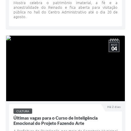
Mostra celebra o patrimônio imaterial, a fé e a
ancestralidade do Reinado e fica aberta para visitação
pública no hall do Centro Administrativo até o dia 20 de
agosto.
AGO
04
Há 2 dias
CULTURA
Últimas vagas para o Curso de Inteligência
Emocional do Projeto Fazendo Arte