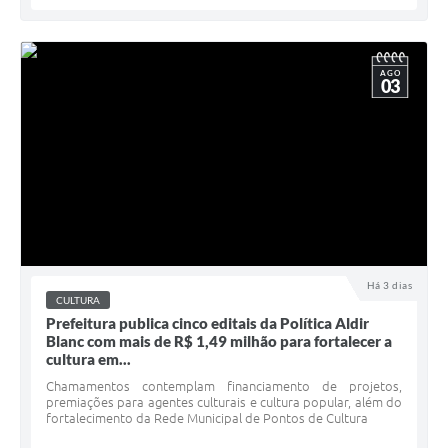
AGO
03
Há 3 dias
CULTURA
Prefeitura publica cinco editais da Política Aldir
Blanc com mais de R$ 1,49 milhão para fortalecer a
cultura em...
Chamamentos contemplam financiamento de projetos,
premiações para agentes culturais e cultura popular, além do
fortalecimento da Rede Municipal de Pontos de Cultura