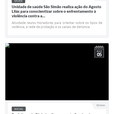
SAÚDE
Unidade de saúde São Simão realiza ação do Agosto
Lilás para conscientizar sobre o enfrentamento à
violência contra a...
Atividade reuniu moradores para orientar sobre os tipos de
violência, a rede de proteção e os canais de denúncia
AGO
05
Ontem
SOCIAL