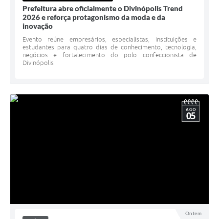
Prefeitura abre oficialmente o Divinópolis Trend
2026 e reforça protagonismo da moda e da
inovação
Evento reúne empresários, especialistas, instituições e
estudantes para quatro dias de conhecimento, tecnologia,
negócios e fortalecimento do polo confeccionista de
Divinópolis
AGO
05
Ontem