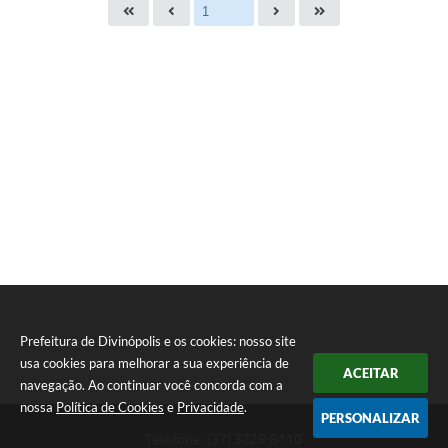
Prefeitura de Divinópolis e os cookies: nosso site
usa cookies para melhorar a sua experiência de
ACEITAR
navegação. Ao continuar você concorda com a
nossa
Política de Cookies
e
Privacidade
.
PERSONALIZAR
Telefone: (37) 3229-8110