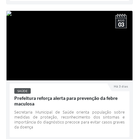
AGO
03
Há 3 dias
SAÚDE
Prefeitura reforça alerta para prevenção da febre
maculosa
Secretaria Municipal de Saúde orienta população sobre
medidas de proteção, reconhecimento dos sintomas e
importância do diagnóstico precoce para evitar casos graves
da doença