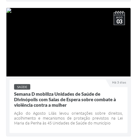
AGO
03
Há 3 dias
SAÚDE
Semana D mobiliza Unidades de Saúde de
Divinópolis com Salas de Espera sobre combate à
violência contra a mulher
Ação do Agosto Lilás levou orientações sobre direitos,
acolhimento e mecanismos de proteção previstos na Lei
Maria da Penha às 45 Unidades de Saúde do município