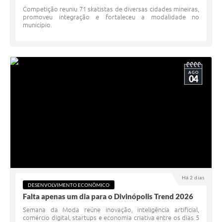
Competição reuniu 71 skatistas de diversas cidades mineiras,
promoveu integração e fortaleceu a modalidade no
município.
AGO
04
Há 2 dias
DESENVOLVIMENTO ECONÔMICO
Falta apenas um dia para o Divinópolis Trend 2026
Semana da Moda reúne inovação, inteligência artificial,
comércio digital, startups e economia criativa entre os dias 5