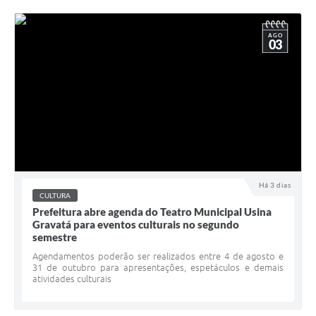
AGO
03
Há 3 dias
CULTURA
Prefeitura abre agenda do Teatro Municipal Usina
Gravatá para eventos culturais no segundo
semestre
Agendamentos poderão ser realizados entre 4 de agosto e
31 de outubro para apresentações, espetáculos e demais
atividades culturais