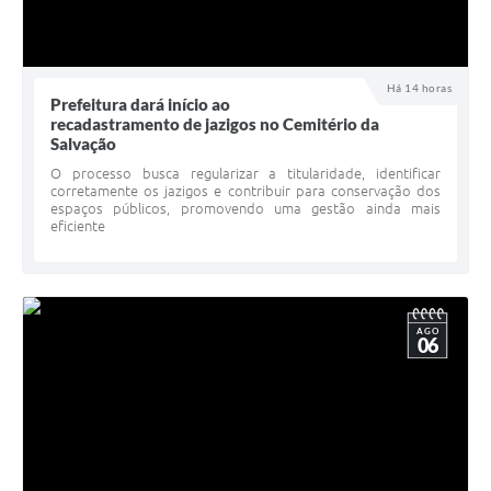
Há 14 horas
Prefeitura dará início ao
recadastramento de jazigos no Cemitério da
Salvação
O processo busca regularizar a titularidade, identificar
corretamente os jazigos e contribuir para conservação dos
espaços públicos, promovendo uma gestão ainda mais
eficiente
AGO
06