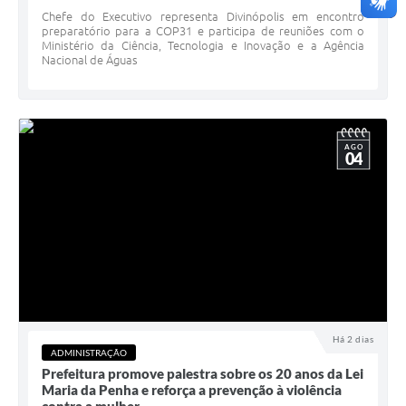
Chefe do Executivo representa Divinópolis em encontro
preparatório para a COP31 e participa de reuniões com o
Ministério da Ciência, Tecnologia e Inovação e a Agência
Nacional de Águas
AGO
04
Há 2 dias
ADMINISTRAÇÃO
Prefeitura promove palestra sobre os 20 anos da Lei
Maria da Penha e reforça a prevenção à violência