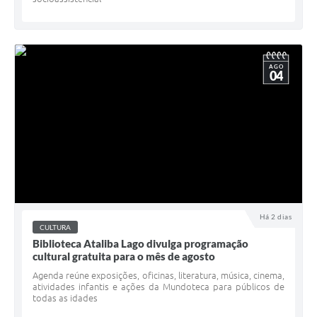
AGO
04
Há 2 dias
CULTURA
Biblioteca Ataliba Lago divulga programação
cultural gratuita para o mês de agosto
Agenda reúne exposições, oficinas, literatura, música, cinema,
atividades infantis e ações da Mundoteca para públicos de
todas as idades