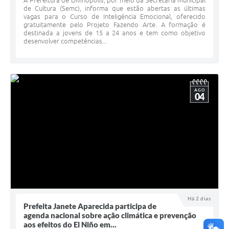
A Prefeitura de Divinópolis, por meio da Secretaria Municipal
de Cultura (Semc), informa que estão abertas as últimas
vagas para o Curso de Inteligência Emocional, oferecido
gratuitamente pelo Projeto Fazendo Arte. A formação é
destinada a jovens de 15 a 24 anos e tem como objetivo
desenvolver competências...
AGO
04
Há 2 dias
Prefeita Janete Aparecida participa de
agenda nacional sobre ação climática e prevenção
aos efeitos do El Niño em...