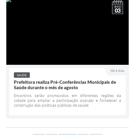
AGO
03
Há 3 dias
SAÚDE
Prefeitura realiza Pré-Conferências Municipais de
Saúde durante o mês de agosto
Encontros serão promovidos em diferentes regiões da
cidade para ampliar a participação popular e fortalecer a
construção das políticas públicas de saúde