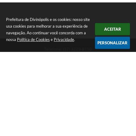
Prefeitura de Divinópolis e os cookies: nosso site
usa cookies para melhorar a sua experiência de
ACEITAR
navegação. Ao continuar você concorda com a
nossa
Política de Cookies
e
Privacidade
.
PERSONALIZAR
Telefone: (37) 3229-8110
Endereço: Avenida Paraná, 2.601 - São José | CEP: 35501-170
Atendimento Geral da Prefeitura - segunda a sexta, das 08:00 às 18:00
horas. Informações Gerais: (37) 3229-6500 (37)3229-6800 (37) 3229-
6528
Prefeitura de Divinópolis
Versão do Sistema:
3.5.3 - 19/06/2026
Portal atualizado em:
07/08/2026 17:41
Dados Abertos