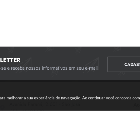
LETTER
CADAS
-se e receba nossos informativos em seu e-mail
s para melhorar a sua experiência de navegação. Ao continuar você concorda co
Avenida Paraná, 2.601 - São José
Ac
CEP: 35501-170
Atendimento Geral da Prefeitura - segunda a sexta,
das 08:00 às 18:00 horas. Informações Gerais: (37)
3229-6500 (37)3229-6800 (37) 3229-6528