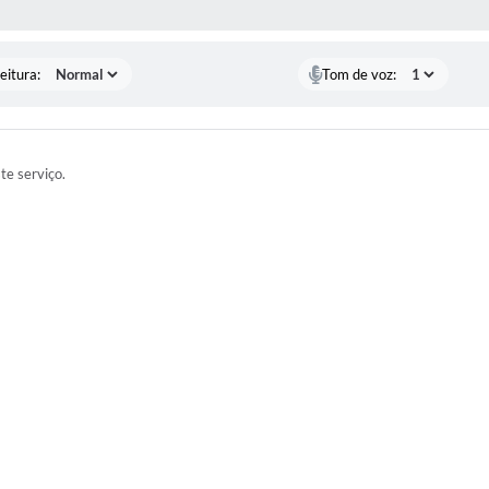
 MÍDIAS
eitura:
Tom de voz:
ste serviço.