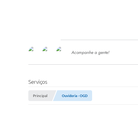
Acompanhe a gente!
Ace
SERVIÇOS
Com
Ter
PROCESSOS SELETIVO
Serviços
SEMED
Principal
Ouvidoria - OGD
Processo de Contratação -
SEMED 2026
PP
Concursos e Processos Seletivos
Esp