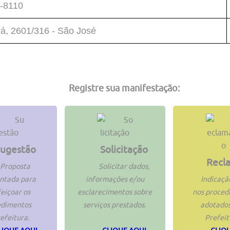
-8110
á, 2601/316 - São José
Registre sua manifestação:
ugestão
Solicitação
Recl
Proposta
Solicitar dados,
ntada para
informações e/ou
Indicaçã
eiçoar os
esclarecimentos sobre
nos proced
edimentos
serviços prestados.
adotados
efeitura.
Prefeit