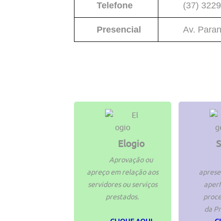
Telefone
(37) 3229
Presencial
Av. Paran
Elogio
S
Aprovação ou
apreço em relação aos
aprese
servidores ou serviços
aperf
prestados.
proc
da Pr