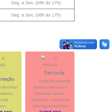
Seg. a Sex. (08h às 17h)
Seg. a Sex. (08h às 17h)
Denúncia
amação
Pedido de apuração
o de falhas
de fatos contrários à
imentos
legislação vigente.
 pela
Apresente o máximo de
ura.
informações possíveis