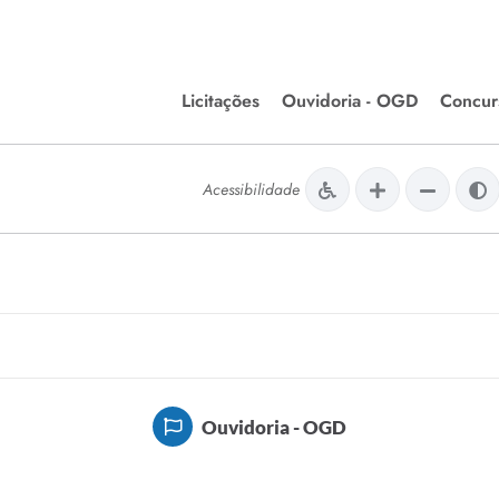
Licitações
Ouvidoria - OGD
Concur
Editais de Licitações
Concurso
lera Divinópolis
Acessibilidade
Meio Ambiente
Chamamentos Públicos
Processos
issão de Farmácia e
Agronegócios
Simplific
apêutica - Semusa
LM Incentivo a Cultura
Processos
LEGISLAÇÃO
Simplifi
Matérias Legislativas
A/LOA/LDO
Normas Jurídicas
Ouvidoria - OGD
orte
Diário Oficial