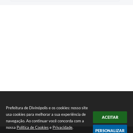
Prefeitura de Divinópolis e os cookies: nosso site
usa cookies para melhorar a sua experiência de
ACEITAR
navegação. Ao continuar você concorda com a
nossa
Política de Cookies
e
Privacidade
.
PERSONALIZAR