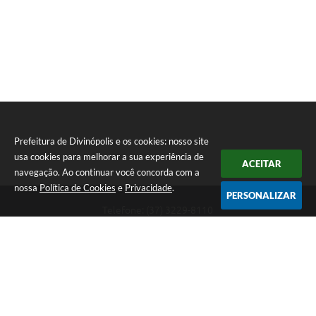
Prefeitura de Divinópolis e os cookies: nosso site
usa cookies para melhorar a sua experiência de
ACEITAR
navegação. Ao continuar você concorda com a
nossa
Política de Cookies
e
Privacidade
.
PERSONALIZAR
Telefone: (37) 3229-8110
Endereço: Avenida Paraná, 2.601 - São José | CEP: 35501-170
Atendimento Geral da Prefeitura - segunda a sexta, das 08:00 às 18:00
horas. Informações Gerais: (37) 3229-6500 (37)3229-6800 (37) 3229-
6528
Prefeitura de Divinópolis