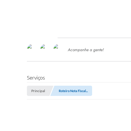
Acompanhe a gente!
Ace
SERVIÇOS
Com
Ter
PROCESSOS SELETIVO
Serviços
SEMED
Principal
Roteiro Nota Fiscal...
Processo de Contratação -
SEMED 2026
PP
Concursos e Processos Seletivos
Esp