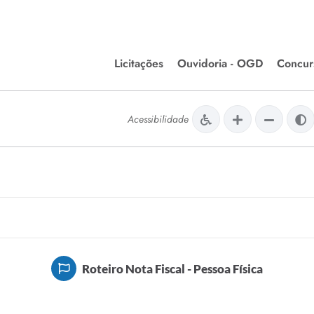
Licitações
Ouvidoria - OGD
Concur
Editais de Licitações
Concurso
lera Divinópolis
Acessibilidade
Meio Ambiente
Chamamentos Públicos
Processos
issão de Farmácia e
Agronegócios
Simplific
apêutica - Semusa
LM Incentivo a Cultura
Processos
LEGISLAÇÃO
Simplifi
Matérias Legislativas
A/LOA/LDO
Normas Jurídicas
Roteiro Nota Fiscal - Pessoa Física
orte
Diário Oficial