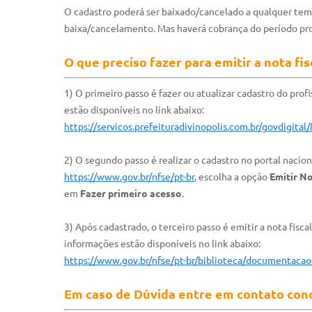
O cadastro poderá ser baixado/cancelado a qualquer temp
baixa/cancelamento. Mas haverá cobrança do período pro
O que preciso fazer para emitir a nota fis
1) O primeiro passo é fazer ou atualizar cadastro do pro
estão disponíveis no link abaixo:
https://servicos.prefeituradivinopolis.com.br/govdigital
2) O segundo passo é realizar o cadastro no portal nacional
https://www.gov.br/nfse/pt-br
, escolha a opção
Emitir No
em
Fazer primeiro acesso
.
3) Após cadastrado, o terceiro passo é emitir a nota fiscal
informações estão disponíveis no link abaixo:
https://www.gov.br/nfse/pt-br/biblioteca/documentacao
Em caso de Dúvida entre em contato con