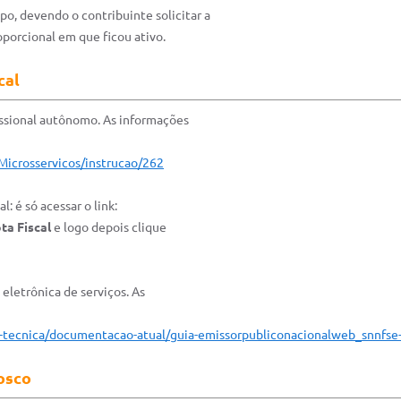
o, devendo o contribuinte solicitar a
porcional em que ficou ativo.
cal
fissional autônomo. As informações
/Microsservicos/instrucao/262
: é só acessar o link:
ta Fiscal
e logo depois clique
 eletrônica de serviços. As
-tecnica/documentacao-atual/guia-
emissorpubliconacionalweb_snnfse-
osco