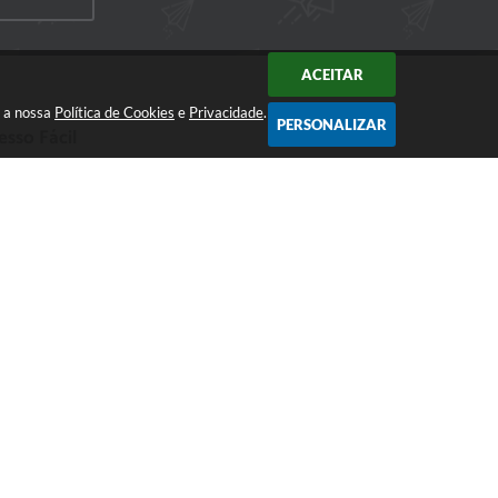
ACEITAR
m a nossa
Política de Cookies
e
Privacidade
.
PERSONALIZAR
esso Fácil
CIDADÃO
EMPRESA
SERVIDOR
026 17:41