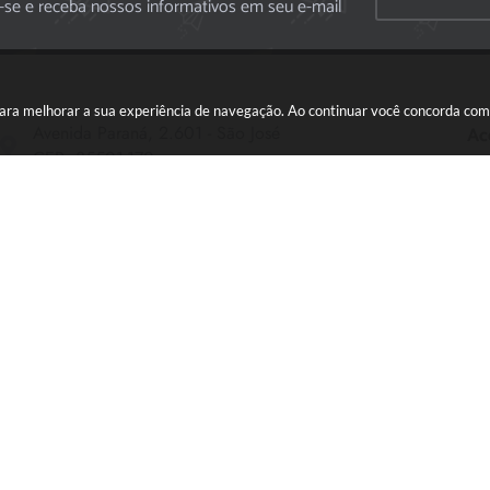
-se e receba nossos informativos em seu e-mail
s para melhorar a sua experiência de navegação. Ao continuar você concorda co
Avenida Paraná, 2.601 - São José
Ac
CEP: 35501-170
Atendimento Geral da Prefeitura - segunda a sexta,
das 08:00 às 18:00 horas. Informações Gerais: (37)
3229-6500 (37)3229-6800 (37) 3229-6528
(37) 3229-8110
ouvidoria@divinopolis.mg.gov.br
ão do Sistema:
3.5.3 - 19/06/2026
Portal atualizado em:
07/08/2