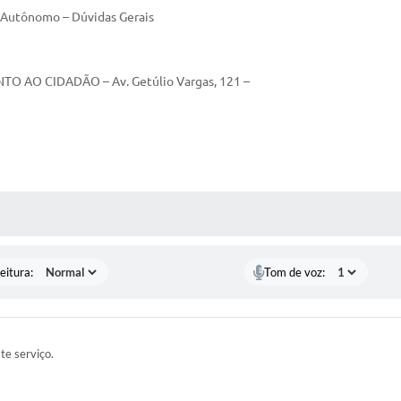
 Autônomo – Dúvidas Gerais
O AO CIDADÃO – Av. Getúlio Vargas, 121 –
 MÍDIAS
eitura:
Tom de voz:
ste serviço.