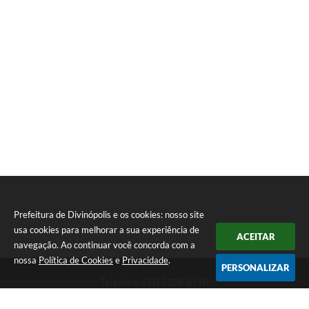
Prefeitura de Divinópolis e os cookies: nosso site
usa cookies para melhorar a sua experiência de
ACEITAR
navegação. Ao continuar você concorda com a
nossa
Política de Cookies
e
Privacidade
.
PERSONALIZAR
Telefone: (37) 3229-8110
Endereço: Avenida Paraná, 2.601 - São José | CEP: 35501-170
Atendimento Geral da Prefeitura - segunda a sexta, das 08:00 às 18:00