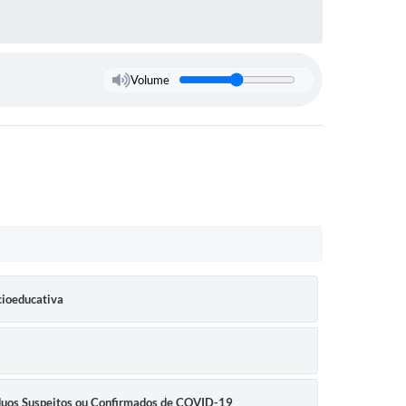
Volume
cioeducativa
víduos Suspeitos ou Confirmados de COVID-19