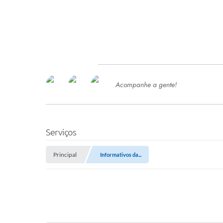
Acompanhe a gente!
Ace
SERVIÇOS
Com
Ter
PROCESSOS SELETIVO
Serviços
SEMED
Principal
Informativos da...
Processo de Contratação -
SEMED 2026
PP
Concursos e Processos Seletivos
Esp