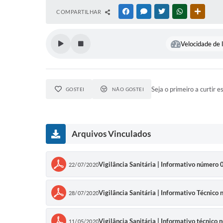
COMPARTILHAR
FACEBOOK
MESSENGER
TWITTER
WHATSAPP
OUTRAS
Velocidade de l
Seja o primeiro a curtir e
GOSTEI
NÃO GOSTEI
Arquivos Vinculados
Vigilância Sanitária | Informativo númer
22/07/2020
Vigilância Sanitária | Informativo Técni
28/07/2020
Vigilância Sanitária | Informativo técnic
11/05/2020