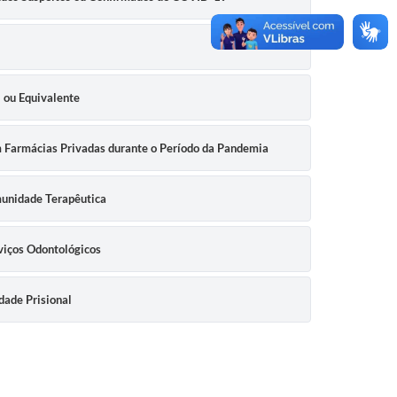
I
5 ou Equivalente
m Farmácias Privadas durante o Período da Pandemia
munidade Terapêutica
viços Odontológicos
dade Prisional