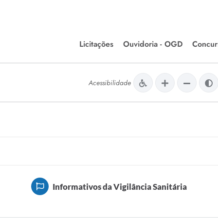
Licitações
Ouvidoria - OGD
Concur
Editais de Licitações
Concurso
lera Divinópolis
Acessibilidade
Meio Ambiente
Chamamentos Públicos
Processos
issão de Farmácia e
Agronegócios
Simplific
apêutica - Semusa
LM Incentivo a Cultura
Processos
LEGISLAÇÃO
Simplifi
Matérias Legislativas
A/LOA/LDO
Normas Jurídicas
Informativos da Vigilância Sanitária
orte
Diário Oficial