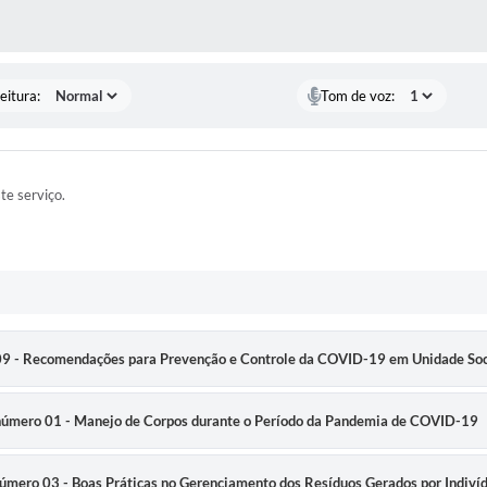
 MÍDIAS
eitura:
Tom de voz:
ste serviço.
o 09 - Recomendações para Prevenção e Controle da COVID-19 em Unidade So
co número 01 - Manejo de Corpos durante o Período da Pandemia de COVID-19
o número 03 - Boas Práticas no Gerenciamento dos Resíduos Gerados por Indi