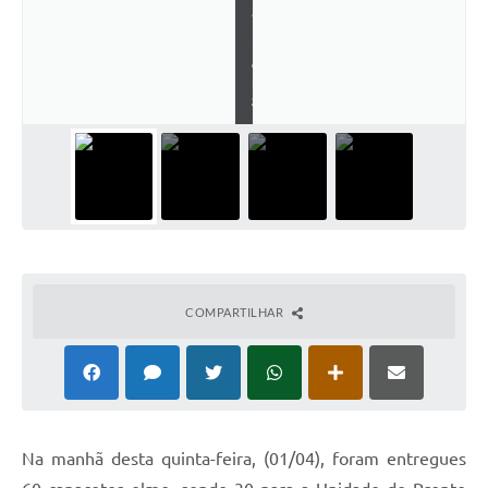
a
F
i
e
m
g
COMPARTILHAR
Na manhã desta quinta-feira, (01/04), foram entregues