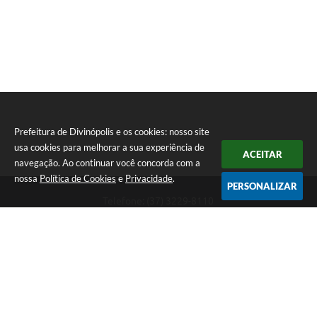
Prefeitura de Divinópolis e os cookies: nosso site
usa cookies para melhorar a sua experiência de
ACEITAR
navegação. Ao continuar você concorda com a
nossa
Política de Cookies
e
Privacidade
.
PERSONALIZAR
Telefone: (37) 3229-8110
Endereço: Avenida Paraná, 2.601 - São José | CEP: 35501-170
Atendimento Geral da Prefeitura - segunda a sexta, das 08:00 às 18:00
horas. Informações Gerais: (37) 3229-6500 (37)3229-6800 (37) 3229-
6528
Prefeitura de Divinópolis
Versão do Sistema:
3.5.3 - 19/06/2026