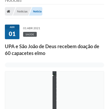
Notícias
Notícia
ABR
01 ABR 2021
01
SAÚDE
UPA e São João de Deus recebem doação de
60 capacetes elmo
F
o
t
o
s
:
A
s
s
e
s
s
o
r
i