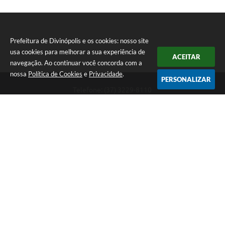
Prefeitura de Divinópolis e os cookies: nosso site
usa cookies para melhorar a sua experiência de
ACEITAR
navegação. Ao continuar você concorda com a
nossa
Política de Cookies
e
Privacidade
.
PERSONALIZAR
Telefone: (37) 3229-8110
Endereço: Avenida Paraná, 2.601 - São José | CEP: 35501-170
Atendimento Geral da Prefeitura - segunda a sexta, das 08:00 às 18:00
horas. Informações Gerais: (37) 3229-6500 (37)3229-6800 (37) 3229-
6528
Prefeitura de Divinópolis
Versão do Sistema:
3.5.3 - 19/06/2026
Portal atualizado em:
07/08/2026 17:41
Dados Abertos