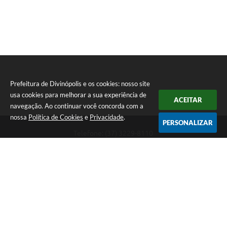
Prefeitura de Divinópolis e os cookies: nosso site
usa cookies para melhorar a sua experiência de
ACEITAR
navegação. Ao continuar você concorda com a
nossa
Política de Cookies
e
Privacidade
.
PERSONALIZAR
Telefone: (37) 3229-8110
Endereço: Avenida Paraná, 2.601 - São José | CEP: 35501-170
Atendimento Geral da Prefeitura - segunda a sexta, das 08:00 às 18:00
horas. Informações Gerais: (37) 3229-6500 (37)3229-6800 (37) 3229-
6528
Prefeitura de Divinópolis
Versão do Sistema:
3.5.3 - 19/06/2026