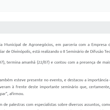
 MÍDIAS
RECEBA NOTÍCIAS
aria Municipal de Agronegócios, em parceria com a Empresa d
ar de Divinópolis, está realizando o II Seminário de Difusão Te
0/07), termina amanhã (22/07) e contou com a presença de mai
, também esteve presente no evento, e destacou a importância
tiveram à frente deste importante seminário que, certamente
par”, afirmou.
am de palestras com especialistas sobre diversos assuntos, com