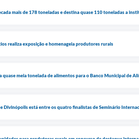
cada mais de 178 toneladas e destina quase 110 toneladas a inst
ios realiza exposição e homenageia produtores rurais
a quase meia tonelada de alimentos para o Banco Municipal de A
e Divinópolis está entre os quatro finalistas de Seminário Intern
unidades para produtoras rurais em concurso de destaque interna