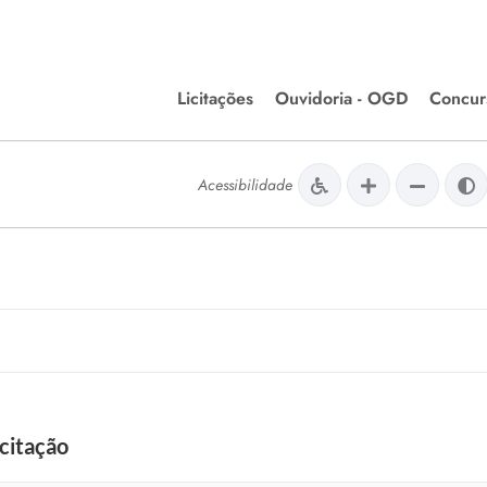
Licitações
Ouvidoria - OGD
Concur
Editais de Licitações
Concurso
lera Divinópolis
Acessibilidade
Meio Ambiente
Chamamentos Públicos
Processos
issão de Farmácia e
Agronegócios
Simplific
apêutica - Semusa
LM Incentivo a Cultura
Processos
LEGISLAÇÃO
Simplifi
Matérias Legislativas
A/LOA/LDO
Normas Jurídicas
orte
citação
Diário Oficial