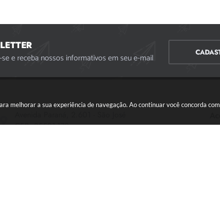
LETTER
CADAS
-se e receba nossos informativos em seu e-mail
s para melhorar a sua experiência de navegação. Ao continuar você concorda co
Avenida Paraná, 2.601 - São José
Ac
CEP: 35501-170
Atendimento Geral da Prefeitura - segunda a sexta,
das 08:00 às 18:00 horas. Informações Gerais: (37)
3229-6500 (37)3229-6800 (37) 3229-6528
(37) 3229-8110
ouvidoria@divinopolis.mg.gov.br