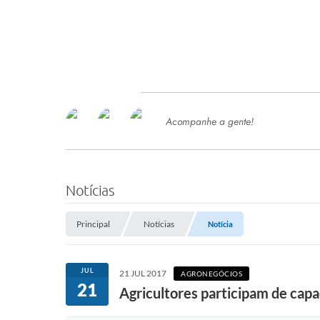
Acompanhe a gente!
Ace
SERVIÇOS
Com
Ter
PROCESSOS SELETIVO
Notícias
SEMED
Principal
Notícias
Notícia
Processo de Contratação -
SEMED 2026
PP
JUL
21 JUL 2017
AGRONEGÓCIOS
Concursos e Processos Seletivos
21
Esp
Agricultores participam de capa