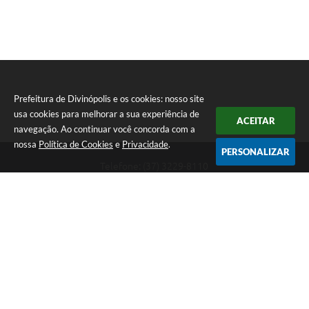
Prefeitura de Divinópolis e os cookies: nosso site
usa cookies para melhorar a sua experiência de
ACEITAR
navegação. Ao continuar você concorda com a
nossa
Política de Cookies
e
Privacidade
.
PERSONALIZAR
Telefone: (37) 3229-8110
Endereço: Avenida Paraná, 2.601 - São José | CEP: 35501-170
Atendimento Geral da Prefeitura - segunda a sexta, das 08:00 às 18:00
horas. Informações Gerais: (37) 3229-6500 (37)3229-6800 (37) 3229-
6528
Prefeitura de Divinópolis
Versão do Sistema:
3.5.3 - 19/06/2026
Portal atualizado em:
06/08/2026 12:39