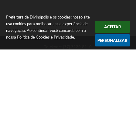
Prefeitura de Divinópolis e os cookies: nosso site
usa cookies para melhorar a sua experiência de
ACEITAR
navegação. Ao continuar você concorda com a
nossa
Política de Cookies
e
Privacidade
.
PERSONALIZAR
Telefone: (37) 3229-8110
Endereço: Avenida Paraná, 2.601 - São José | CEP: 35501-170
Atendimento Geral da Prefeitura - segunda a sexta, das 08:00 às 18:00
horas. Informações Gerais: (37) 3229-6500 (37)3229-6800 (37) 3229-
6528
Prefeitura de Divinópolis
Versão do Sistema:
3.5.3 - 19/06/2026
Portal atualizado em:
07/08/2026 17:41
Dados Abertos