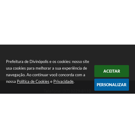
Prefeitura de Divinópolis e os cookies: nosso site
usa cookies para melhorar a sua experiência de
ACEITAR
navegação. Ao continuar você concorda com a
nossa
Política de Cookies
e
Privacidade
.
PERSONALIZAR
Telefone: (37) 3229-8110
Endereço: Avenida Paraná, 2.601 - São José | CEP: 35501-170
Atendimento Geral da Prefeitura - segunda a sexta, das 08:00 às 18:00
horas. Informações Gerais: (37) 3229-6500 (37)3229-6800 (37) 3229-
6528
Prefeitura de Divinópolis